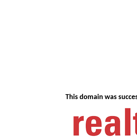
This domain was succes