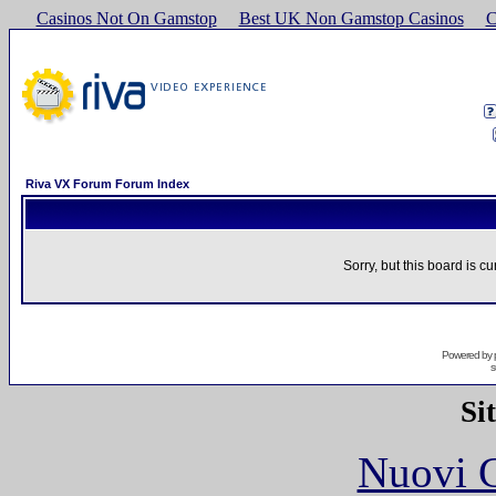
Casinos Not On Gamstop
Best UK Non Gamstop Casinos
C
Riva VX Forum Forum Index
Sorry, but this board is cu
Powered by
s
Si
Nuovi C