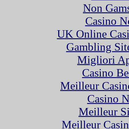
Non Gams
Casino N
UK Online Cas
Gambling Sit
Migliori A
Casino Be
Meilleur Casin
Casino N
Meilleur S
Meilleur Casi