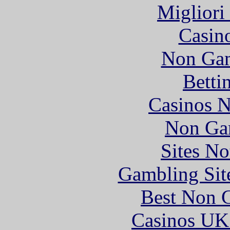
Migliori
Casin
Non Gam
Betti
Casinos 
Non Ga
Sites N
Gambling Sit
Best Non 
Casinos UK