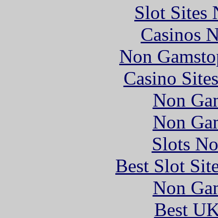
Slot Sites
Casinos 
Non Gamstop
Casino Site
Non Gam
Non Gam
Slots N
Best Slot Si
Non Gam
Best UK