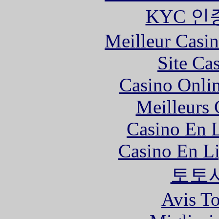
KYC 인
Meilleur Casi
Site Ca
Casino Onli
Meilleurs 
Casino En L
Casino En Li
토토
Avis To