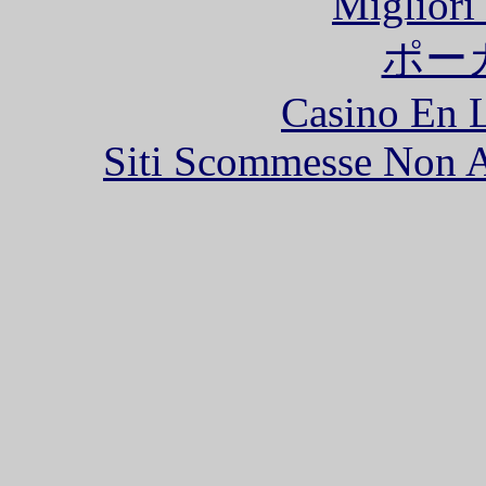
Migliori
ポー
Casino En L
Siti Scommesse Non 