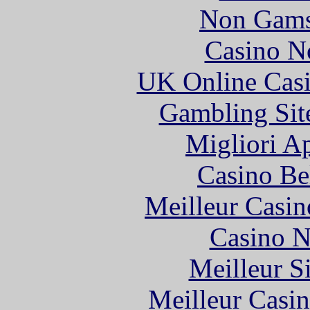
Non Gams
Casino N
UK Online Cas
Gambling Sit
Migliori A
Casino Be
Meilleur Casin
Casino N
Meilleur S
Meilleur Casi