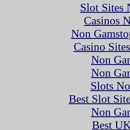
Slot Sites
Casinos 
Non Gamstop
Casino Site
Non Gam
Non Gam
Slots N
Best Slot Si
Non Gam
Best UK