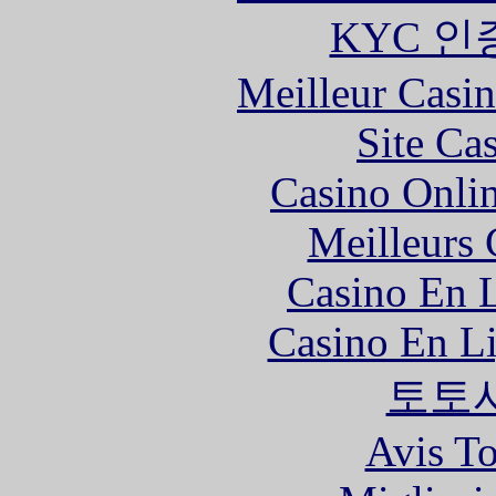
KYC 인
Meilleur Casi
Site Ca
Casino Onli
Meilleurs 
Casino En L
Casino En Li
토토
Avis To