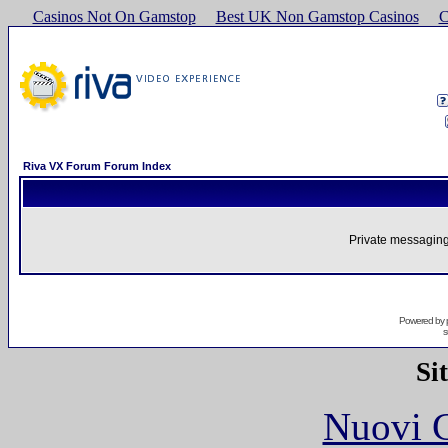
Casinos Not On Gamstop
Best UK Non Gamstop Casinos
C
Riva VX Forum Forum Index
Private messaging
Powered by
s
Si
Nuovi C