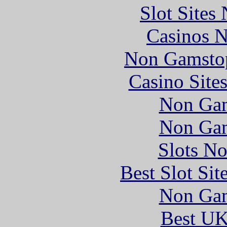
Slot Sites
Casinos 
Non Gamstop
Casino Site
Non Gam
Non Gam
Slots N
Best Slot Si
Non Gam
Best UK