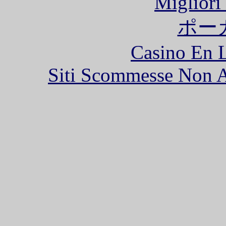
Migliori
ポー
Casino En L
Siti Scommesse Non 