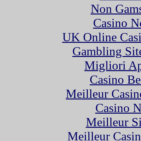
Non Gams
Casino N
UK Online Cas
Gambling Sit
Migliori A
Casino Be
Meilleur Casin
Casino N
Meilleur S
Meilleur Casi