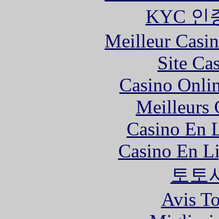
KYC 인
Meilleur Casi
Site Ca
Casino Onli
Meilleurs 
Casino En L
Casino En Li
토토
Avis To