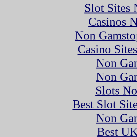
Slot Sites
Casinos 
Non Gamstop
Casino Site
Non Gam
Non Gam
Slots N
Best Slot Si
Non Gam
Best UK