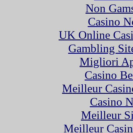
Non Gams
Casino N
UK Online Cas
Gambling Sit
Migliori A
Casino Be
Meilleur Casin
Casino N
Meilleur S
Meilleur Casi