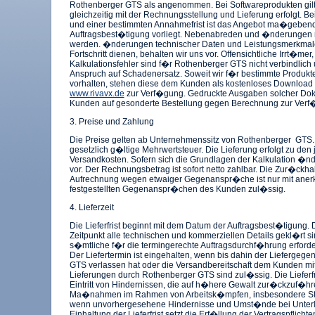
Rothenberger GTS als angenommen. Bei Softwareprodukten gilt die
gleichzeitig mit der Rechnungsstellung und Lieferung erfolgt. Bei
und einer bestimmten Annahmefrist ist das Angebot ma�gebend,
Auftragsbest�tigung vorliegt. Nebenabreden und �nderungen m
werden. �nderungen technischer Daten und Leistungsmerkmale
Fortschritt dienen, behalten wir uns vor. Offensichtliche Irrt�me
Kalkulationsfehler sind f�r Rothenberger GTS nicht verbindli
Anspruch auf Schadenersatz. Soweit wir f�r bestimmte Produk
vorhalten, stehen diese dem Kunden als kostenloses Download
www.rivavx.de
zur Verf�gung. Gedruckte Ausgaben solcher Do
Kunden auf gesonderte Bestellung gegen Berechnung zur Verf�
3. Preise und Zahlung
Die Preise gelten ab Unternehmenssitz von Rothenberger GTS. D
gesetzlich g�ltige Mehrwertsteuer. Die Lieferung erfolgt zu den
Versandkosten. Sofern sich die Grundlagen der Kalkulation �n
vor. Der Rechnungsbetrag ist sofort netto zahlbar. Die Zur�ckh
Aufrechnung wegen etwaiger Gegenanspr�che ist nur mit anerk
festgestellten Gegenanspr�chen des Kunden zul�ssig.
4. Lieferzeit
Die Lieferfrist beginnt mit dem Datum der Auftragsbest�tigung. 
Zeitpunkt alle technischen und kommerziellen Details gekl�rt sin
s�mtliche f�r die termingerechte Auftragsdurchf�hrung erforde
Der Liefertermin ist eingehalten, wenn bis dahin der Liefergeg
GTS verlassen hat oder die Versandbereitschaft dem Kunden mitge
Lieferungen durch Rothenberger GTS sind zul�ssig. Die Lieferf
Eintritt von Hindernissen, die auf h�here Gewalt zur�ckzuf�h
Ma�nahmen im Rahmen von Arbeitsk�mpfen, insbesondere Strei
wenn unvorhergesehene Hindernisse und Umst�nde bei Unterlie
Einhaltung der Lieferfrist setzt die Erf�llung der Vertragspflich