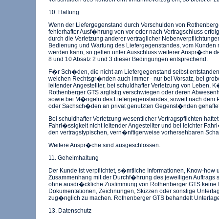
10. Haftung
Wenn der Liefergegenstand durch Verschulden von Rothenberge
fehlerhafter Ausf�hrung von vor oder nach Vertragschluss erf
durch die Verletzung anderer vertraglicher Nebenverpflichtunge
Bedienung und Wartung des Liefergegenstandes, vom Kunden 
werden kann, so gelten unter Ausschluss weiterer Anspr�che d
8 und 10 Absatz 2 und 3 dieser Bedingungen entsprechend.
F�r Sch�den, die nicht am Liefergegenstand selbst entstanden 
welchen Rechtsgr�nden auch immer - nur bei Vorsatz, bei grob
leitender Angestellter, bei schuldhafter Verletzung von Leben, 
Rothenberger GTS arglistig verschwiegen oder deren Abwesenhe
sowie bei M�ngeln des Liefergegenstandes, soweit nach dem 
oder Sachsch�den an privat genutzten Gegenst�nden gehaftet
Bei schuldhafter Verletzung wesentlicher Vertragspflichten haft
Fahrl�ssigkeit nicht leitender Angestellter und bei leichter Fahrl
den vertragstypischen, vern�nftigerweise vorhersehbaren Sch
Weitere Anspr�che sind ausgeschlossen.
11. Geheimhaltung
Der Kunde ist verpflichtet, s�mtliche Informationen, Know-ho
Zusammenhang mit der Durchf�hrung des jeweiligen Auftrags st
ohne ausdr�ckliche Zustimmung von Rothenberger GTS keine 
Dokumentationen, Zeichnungen, Skizzen oder sonstige Unterlag
zug�nglich zu machen. Rothenberger GTS behandelt Unterlagen
13. Datenschutz