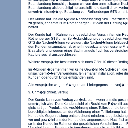
Beanstandung berechtigt, tragen wir von den unmittelbaren Koste
Beanstandung als berechtigt herausstellt - die damit direkt ver
unverh�ltnism��ige Belastung von Rothenberger GTS eintritt.
Der Kunde hat uns die f�r die Nachbesserung bzw. Ersatzlieferu
zu geben, andernfalls ist Rothenberger GTS von der Haftung f�
befreit.
Der Kunde hat im Rahmen der gesetzlichen Vorschriften ein Rec
Rothenberger GTS unter Ber�cksichtigung der gesetzlichen Au
GTS die Nacherf�llung verweigert, die Nacherf�llung fehlgesc
den Kunden unzumutbar ist, eine ihr gesetzte angemessene Fri
Ersatzlieferung wegen eines Sachmangels fruchtlos verstreiche
Kaufpreises ist ausgeschlossen.
Weitere Anspr�che bestimmen sich nach Ziffer 10 dieser Bedin
Im �brigen �bernehmen wir keine Gew�hr f�r Sch�den, die 
unsachgem��er Verwendung, fehlerhafter Installation, oder 
Kunden oder durch Dritte entstanden sind.
Alle Anspr�che wegen M�ngeln am Liefergegenstand verj�hre
9. Unm�glichkeit, Verzug
Der Kunde kann vom Vertrag zur�cktreten, wenn uns die gesa
unm�glich wird. Dem Kunden steht ein Recht zum R�cktritt auc
gleichartiger Produkte die Ausf�hrung eines Teiles der Lieferu
berechtigtes Interesse an der Ablehnung einer Teillieferung hat. I
Kunde die Gegenleistung entsprechend mindern. Liegt Leistungs
vor und gew�hrt uns der Kunde eine angemessene Nachfrist und 
so ist der Kunde im Rahmen der gesetzlichen Vorschriften zum R�c
Verschulden des Kunden ein Annahmeverzug ein, so bleibt er zur