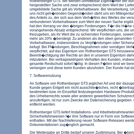
Rothenberger GTS. Wir werden unmittelbar Eigent�mer der dur
hergestellten Sache und zwar entsprechend dem Wert der Liefer
umgebildete Sache gilt als Vorbehaltsware. Bei Verarbeitung, 
uns nicht geh�renden Gegenst�nden steht uns ein Miteigentu
des Anteils zu, der sich aus dem Verh�ltnis des Wertes der ver
verbundenen Vorbehaltsware zum Wert der neuen Sache ergibt.
hat den Vorrang vor den �brigen Forderungen. F�r die H�he de
vorangehende Absatz entsprechend. Wir verpflichten uns, die u
freizugeben, als ihr Wert die zu sichernden Forderungen, soweit
mehr als 20% �bersteigt. Zu anderen als den oben genannten
Vorbehaltsware, insbesondere zu Verpf�ndungen oder Sicheru
befugt. Bei Pf�ndungen, Beschlagnahmen oder sonstigen Verf�
verpflichtet, auf das Eigentum von Rothenberger GTS hinzuweis
Beeintr�chtigung der Rechte an den in unserem Eigentum st
mitzuteilen. Bei vertragswidrigem Verhalten des Kunden, insbe
gesamte Restschuld sofort f�llig. In diesen F�llen sind wir ber
verlangen und diese beim Kunden abzuholen. Der Kunde hat da
7. Softwarenutzung
An Software von Rothenberger GTS jeglicher Art und der dazu
Kunde gegen Entgelt ein nicht ausschlie�liches, nicht �bertra
bestimmten bzw. im Einzelfall festzulegenden Hardware-Produkt
des Urheberrechts sowie aller anderen gewerblichen Schutzrech
anzufertigen, ist nur zum Zwecke der Datensicherung gegeben.
entfernt werden.
Rothenberger GTS liefert Installations- und Inbetriebnahmeanl
Sicherheitshinweisen f�r ihre Software nur in Form von Software
enthalten. Mit der Nachlieferung neuer Software-Releases wer
Dokumentationen zug�nglich gemacht.
Die Weitergabe an Dritte bedarf unserer Zustimmung. Bei �ber