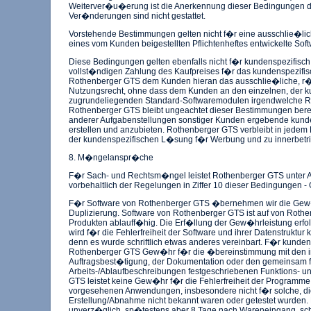
Weiterver�u�erung ist die Anerkennung dieser Bedingungen dur
Ver�nderungen sind nicht gestattet.
Vorstehende Bestimmungen gelten nicht f�r eine ausschlie�lic
eines vom Kunden beigestellten Pflichtenheftes entwickelte Soft
Diese Bedingungen gelten ebenfalls nicht f�r kundenspezifisch e
vollst�ndigen Zahlung des Kaufpreises f�r das kundenspezi
Rothenberger GTS dem Kunden hieran das ausschlie�liche, r�
Nutzungsrecht, ohne dass dem Kunden an den einzelnen, der 
zugrundeliegenden Standard-Softwaremodulen irgendwelche Rech
Rothenberger GTS bleibt ungeachtet dieser Bestimmungen berecht
anderer Aufgabenstellungen sonstiger Kunden ergebende kund
erstellen und anzubieten. Rothenberger GTS verbleibt in jedem 
der kundenspezifischen L�sung f�r Werbung und zu innerbetr
8. M�ngelanspr�che
F�r Sach- und Rechtsm�ngel leistet Rothenberger GTS unter A
vorbehaltlich der Regelungen in Ziffer 10 dieser Bedingungen -
F�r Software von Rothenberger GTS �bernehmen wir die G
Duplizierung. Software von Rothenberger GTS ist auf von Rothe
Produkten ablauff�hig. Die Erf�llung der Gew�hrleistung erfol
wird f�r die Fehlerfreiheit der Software und ihrer Datenstruk
denn es wurde schriftlich etwas anderes vereinbart. F�r kundensp
Rothenberger GTS Gew�hr f�r die �bereinstimmung mit den im 
Auftragsbest�tigung, der Dokumentation oder den gemeinsam f
Arbeits-/Ablaufbeschreibungen festgeschriebenen Funktions- 
GTS leistet keine Gew�hr f�r die Fehlerfreiheit der Programme
vorgesehenen Anwendungen, insbesondere nicht f�r solche, di
Erstellung/Abnahme nicht bekannt waren oder getestet wurden. 
unverz�glich, sp�testens aber 8 Tage nach Wareneingang, schrif