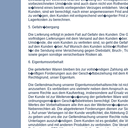
vorbezeichneten Umst�nde sind auch dann nicht von Rothenber
w�hrend eines bereits vorliegenden Verzuges entstehen. Verz�
Kunden, sind wir berechtigt, nach einer angemessenen Frist an
zu verf�gen, den Kunden mit entsprechend verl�ngerter Frist z
Lagerkosten zu berechnen.
5. Gefahr�bergang
Die Lieferung erfolgt in jedem Fall auf Gefahr des Kunden. Die G
vorfristigen Lieferungen mit dem Versand auf den Kunden �ber.
Umst�nde, die vom Kunden zu vertreten sind, so geht die Gefah
auf den Kunden �ber. Auf Wunsch des Kunden schlie�t Rothe
f�r die Sendung eine Versicherung gegen Diebstahl, Bruch-, T
sowie gegen sonstige versicherbare Risiken ab.
6. Eigentumsvorbehalt
Die gelieferten Waren bleiben bis zur vollst�ndigen Zahlung 
k�nftigen Forderungen aus der Gesch�ftsbeziehung mit dem
Rechtsgrund, unser Eigentum.
Die Geltendmachung unserer Eigentumsvorbehaltsrechte ist nich
anzusehen. Es verbleiben uns vielmehr neben dem Anspruch a
unsere Rechte aus dem Kaufvertrag, insbesondere auf Ersatz
Der Kunde ist zur Weiterver�u�erung der gelieferten Ware wid
ordnungsgem��en Gesch�ftsbetriebes berechtigt. Der Kunde tr
Wertes der Vorbehaltsware alle ihm aus der Weiterver�u�eru
Nebenrechten ab. Die abgetretenen Forderungen dienen zur Si
1. Auf unser Verlangen ist der Kunde verpflichtet, die Abtretung
zu geben und uns die zur Geltendmachung unserer Rechte notw
Unterlagen auszuh�ndigen. Dem Kunden ist es gestattet, die Vo
umzubilden und mit anderen Produkten zu verbinden. Die Verarb