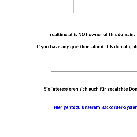
realtime.at is NOT owner of this domain.
If you have any questions about this domain, 
Sie interessieren sich auch für gecatchte Do
Hier gehts zu unserem Backorder-Syste