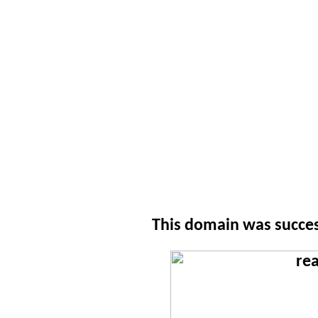
This domain was succes