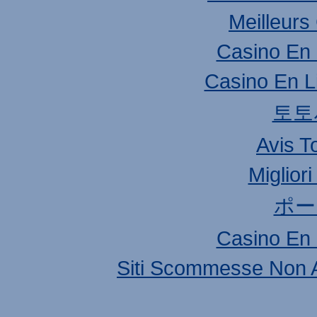
Meilleurs
Casino En 
Casino En L
토토
Avis T
Miglior
ポー
Casino En 
Siti Scommesse Non 