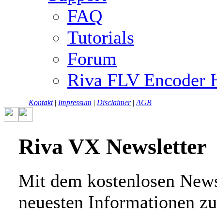
FAQ
Tutorials
Forum
Riva FLV Encoder H
Kontakt
|
Impressum
|
Disclaimer
|
AGB
Riva VX Newsletter
Mit dem kostenlosen Newsle
neuesten Informationen z