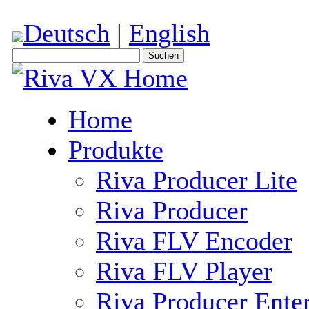
Deutsch
|
English
Home
Produkte
Riva Producer Lite
Riva Producer
Riva FLV Encoder
Riva FLV Player
Riva Producer Enter