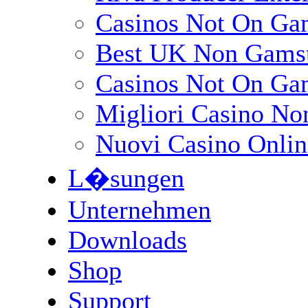
Casinos Not On Ga
Best UK Non Gamst
Casinos Not On Ga
Migliori Casino N
Nuovi Casino Onlin
L�sungen
Unternehmen
Downloads
Shop
Support