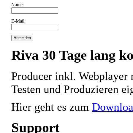
Name:
E-Mail:
Riva 30 Tage lang
ko
Producer inkl. Webplayer
Testen und Produzieren e
Hier geht es zum
Downlo
Support