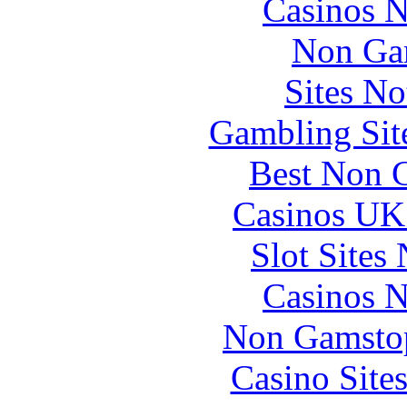
Casinos 
Non Ga
Sites N
Gambling Sit
Best Non 
Casinos UK
Slot Sites
Casinos 
Non Gamstop
Casino Site