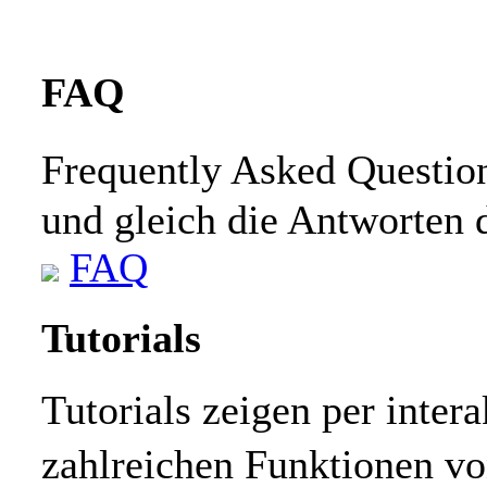
FAQ
Frequently Asked Question
und gleich die Antworten 
FAQ
Tutorials
Tutorials zeigen per inter
zahlreichen Funktionen vo