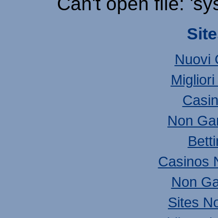
Can't open file: 's
Sit
Nuovi 
Miglior
Casi
Non Ga
Bett
Casinos 
Non Ga
Sites N