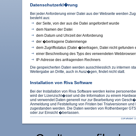
Datenschutzerkl�rung
Bei jeder Anforderung einer Datei aus der Webseite werden Zugr
besteht aus:
der Seite, von der aus die Datei angefordert wurde
dem Namen der Datei
dem Datum und Uhrzeit der Anforderung
der �bertragene Datenmenge
dem Zugriffsstatus (Datei �bertragen, Datei nicht gefunden e
einer Beschreibung des Typs des verwendeten Webbrowser
IP-Adresse des anfragenden Rechners
Die gespeicherten Daten werden ausschliesslich zu internen sta
Weitergabe an Dritte, auch in Ausz�gen, findet nicht statt.
Installation von Riva Software
Bei der Installation von Riva Software werden keine personen
wird der Lizenzschl�ssel und die Information zu einem Hardwa
und verwendet Daten generell nur zur Bearbeitung von Gesch�
Anmeldung und Feststellung von Fristen bei Trialversionen und
zugestanden werden. Die Daten werden von Rothenberger GTS we
oder zur Einsicht �berlassen.