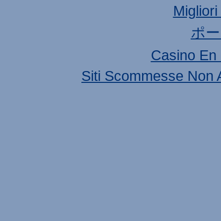
Miglior
ポー
Casino En 
Siti Scommesse Non 