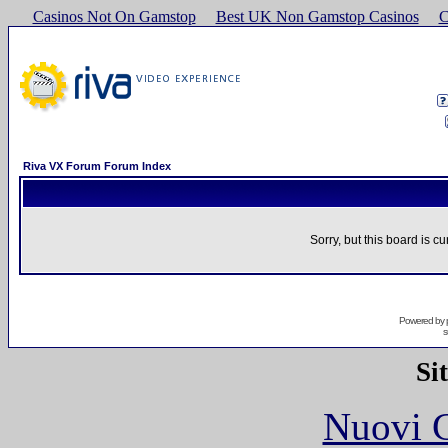
Casinos Not On Gamstop
Best UK Non Gamstop Casinos
C
Riva VX Forum Forum Index
Sorry, but this board is cu
Powered by
s
Si
Nuovi C