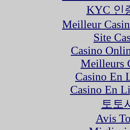
KYC 인
Meilleur Casi
Site Ca
Casino Onli
Meilleurs 
Casino En L
Casino En Li
토토
Avis To