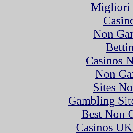
Migliori
Casin
Non Gam
Betti
Casinos 
Non Ga
Sites N
Gambling Sit
Best Non 
Casinos UK