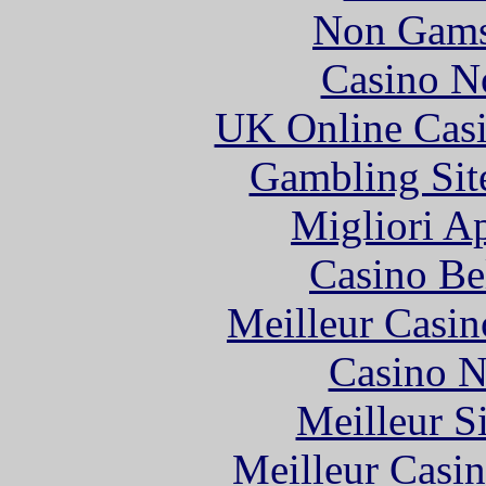
Non Gams
Casino N
UK Online Cas
Gambling Sit
Migliori A
Casino Be
Meilleur Casin
Casino N
Meilleur S
Meilleur Casi