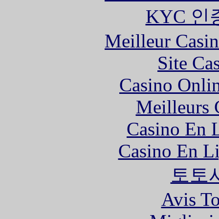
KYC 인
Meilleur Casi
Site Ca
Casino Onli
Meilleurs 
Casino En L
Casino En Li
토토
Avis To