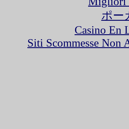
Migliori
ポー
Casino En L
Siti Scommesse Non 