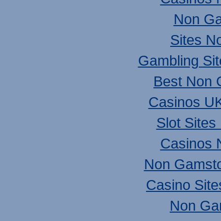
Non Ga
Sites N
Gambling Si
Best Non 
Casinos U
Slot Site
Casinos 
Non Gamsto
Casino Sit
Non Ga