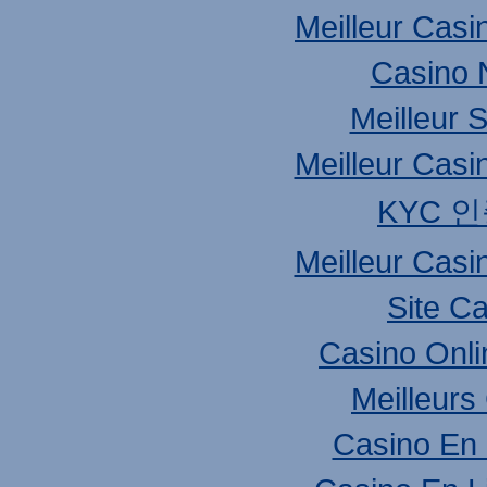
Meilleur Casi
Casino 
Meilleur S
Meilleur Casi
KYC 
Meilleur Casi
Site C
Casino Onl
Meilleurs
Casino En 