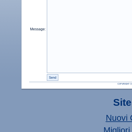
Message:
Sit
Nuovi 
Miglior