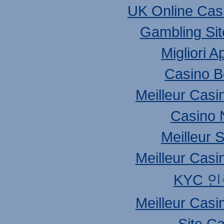
UK Online Cas
Gambling Si
Migliori 
Casino B
Meilleur Casi
Casino 
Meilleur S
Meilleur Casi
KYC 
Meilleur Casi
Site C