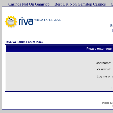
Casinos Not On Gamstop
Best UK Non Gamstop Casinos
C
Riva VX Forum Forum Index
Please enter your
Username:
Password:
Log me on a
I
Powered by
s