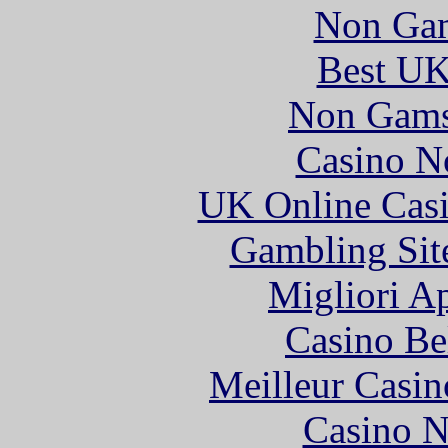
Non Gam
Best UK
Non Gams
Casino N
UK Online Cas
Gambling Sit
Migliori A
Casino Be
Meilleur Casin
Casino N