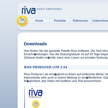
Home
Produkte
Referenzen
Unternehm
Downloads
Hier finden Sie die gesamte Palette Riva Software. Die Test-Ver
Einschr�nkungen. Nur die Nutzungsdauer ist auf 30 Tage begr
Zeitraum testen m�chte, kann eine Lizenz zur privaten Nutzung
RIVA PRODUCER LITE 2.54
Riva Producer Lite erm�glicht es Ihnen auf einfachste Weise Vi
Internetseite oder auch in einem Weblog zu ver�ffentlichen. Da
M�glichkeit, das Video mit Grafiken und Text anzureichern.