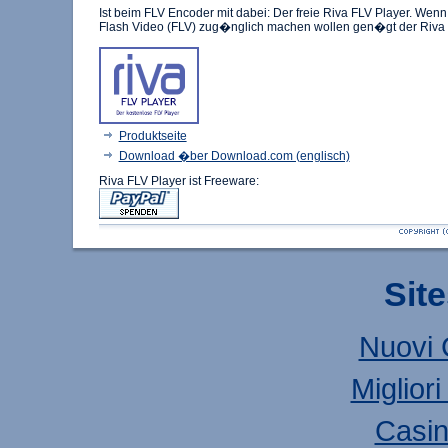
Ist beim FLV Encoder mit dabei: Der freie Riva FLV Player. Wenn
Flash Video (FLV) zug�nglich machen wollen gen�gt der Riva 
Produktseite
Download �ber Download.com (englisch)
Riva FLV Player ist Freeware:
Sit
Nuovi 
Miglior
Casi