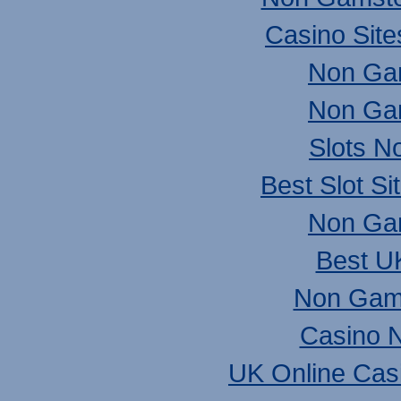
Casino Sit
Non Ga
Non Ga
Slots N
Best Slot S
Non Ga
Best UK
Non Gam
Casino N
UK Online Cas