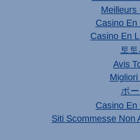
Meilleurs
Casino En 
Casino En L
토토
Avis T
Miglior
ポー
Casino En 
Siti Scommesse Non 