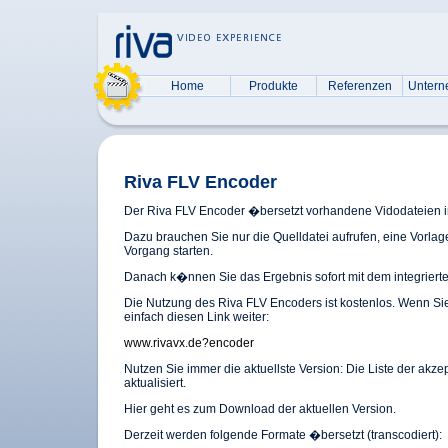
Home
Produkte
Referenzen
Unter
Riva FLV Encoder
Der Riva FLV Encoder �bersetzt vorhandene Vidodateien in
Dazu brauchen Sie nur die Quelldatei aufrufen, eine Vorla
Vorgang starten.
Danach k�nnen Sie das Ergebnis sofort mit dem integriert
Die Nutzung des Riva FLV Encoders ist kostenlos. Wenn S
einfach diesen Link weiter:
www.rivavx.de?encoder
Nutzen Sie immer die aktuellste Version: Die Liste der akze
aktualisiert.
Hier geht es zum Download der aktuellen Version.
Derzeit werden folgende Formate �bersetzt (transcodiert):