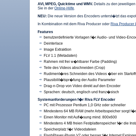
AVI, MPEG, Quicktime und WMV.
Details zu den jeweilige
Sie in der
Online-Hilfe
.
NEU:
Die neue Version des Encoders unterst�tzt das expot
In Kombination mit dem Riva Producer oder
Riva Producer 
Features
benutzerdefinierte Vorlagen f�r Audio- und Video-Enco
Deinterlace
Image Extraktion
FLV 1.1 (Metadaten)
Rahmen mit frei w�hlbarer Farbe (Padding)
Teile des Videos abschneiden (Crop)
Rudiment�res Schneiden des Videos �ber ein Startoff
Plausibilit�tspr�fung der Audio Parameter
Drag-n-Drop von Video direkt auf den Encoder
Sprachen: deutsch, englisch und franz�sisch
Systemanforderungen f�r Riva FLV Encoder
PC mit Prozessor Pentium 1,0 GHz oder schneller
Mindestens 64 MB RAM (mehr Arbeitsspeicher sorgt f�r
Einen Monitor mit Aufl�sung mind. 800x600
Mindestens 4 MB freien Festplattenspeicher f�r die Inst
Speicherplatz f�r Videodateien
FlashPlayer-Plugin V7 oder besser f�r Internet Explor