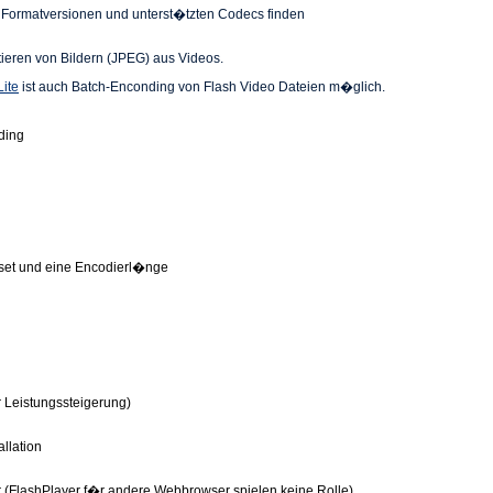
n Formatversionen und unterst�tzten Codecs finden
ieren von Bildern (JPEG) aus Videos.
Lite
ist auch Batch-Enconding von Flash Video Dateien m�glich.
ding
set und eine Encodierl�nge
 Leistungssteigerung)
allation
er (FlashPlayer f�r andere Webbrowser spielen keine Rolle)