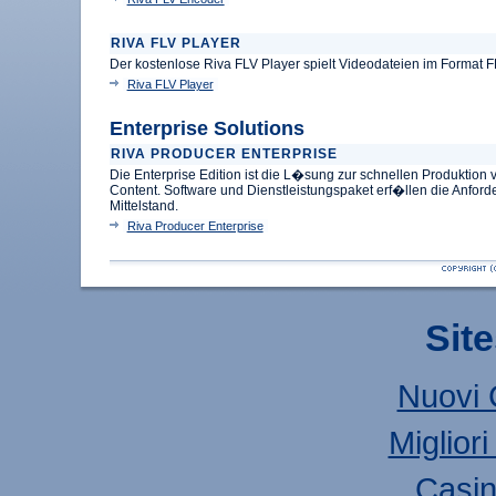
RIVA FLV PLAYER
Der kostenlose Riva FLV Player spielt Videodateien im Format 
Riva FLV Player
Enterprise Solutions
RIVA PRODUCER ENTERPRISE
Die Enterprise Edition ist die L�sung zur schnellen Produktion
Content. Software und Dienstleistungspaket erf�llen die Anf
Mittelstand.
Riva Producer Enterprise
Sit
Nuovi 
Miglior
Casi