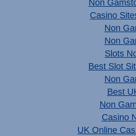
Non Gamsto
Casino Sit
Non Ga
Non Ga
Slots N
Best Slot S
Non Ga
Best UK
Non Gam
Casino N
UK Online Cas