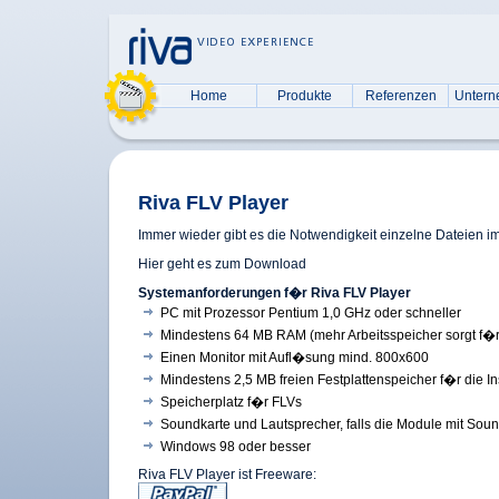
Home
Produkte
Referenzen
Unter
Riva FLV Player
Immer wieder gibt es die Notwendigkeit einzelne Dateien i
Hier geht es zum Download
Systemanforderungen f�r Riva FLV Player
PC mit Prozessor Pentium 1,0 GHz oder schneller
Mindestens 64 MB RAM (mehr Arbeitsspeicher sorgt f�r
Einen Monitor mit Aufl�sung mind. 800x600
Mindestens 2,5 MB freien Festplattenspeicher f�r die Ins
Speicherplatz f�r FLVs
Soundkarte und Lautsprecher, falls die Module mit Sou
Windows 98 oder besser
Riva FLV Player ist Freeware: