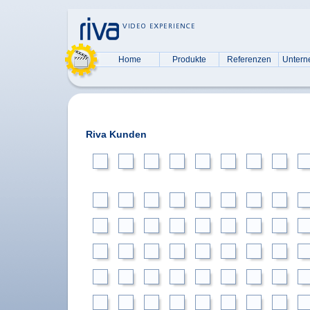
Home
Produkte
Referenzen
Unter
Riva Kunden