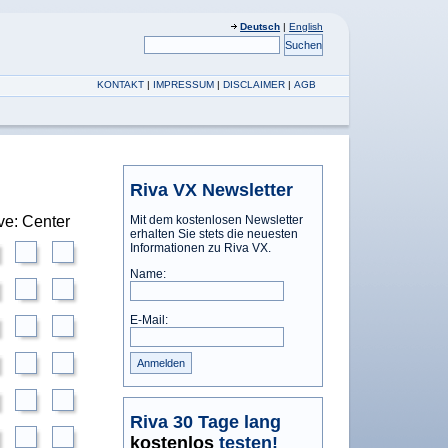
Deutsch
|
English
KONTAKT
|
IMPRESSUM
|
DISCLAIMER
|
AGB
Riva VX Newsletter
e: Center
Mit dem kostenlosen Newsletter
erhalten Sie stets die neuesten
Informationen zu Riva VX.
Name:
E-Mail:
Riva 30 Tage lang
kostenlos
testen!