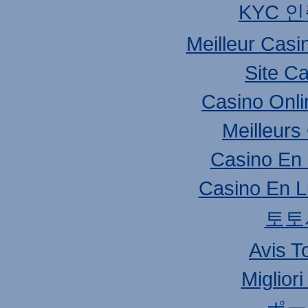
KYC 
Meilleur Casi
Site C
Casino Onl
Meilleurs
Casino En 
Casino En L
토토
Avis T
Miglior