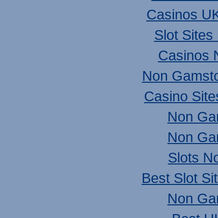
Casinos U
Slot Site
Casinos 
Non Gamsto
Casino Sit
Non Ga
Non Ga
Slots N
Best Slot S
Non Ga