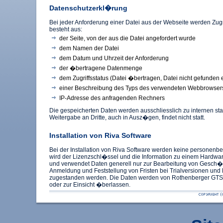
Datenschutzerkl�rung
Bei jeder Anforderung einer Datei aus der Webseite werden Zugr
besteht aus:
der Seite, von der aus die Datei angefordert wurde
dem Namen der Datei
dem Datum und Uhrzeit der Anforderung
der �bertragene Datenmenge
dem Zugriffsstatus (Datei �bertragen, Datei nicht gefunden e
einer Beschreibung des Typs des verwendeten Webbrowser
IP-Adresse des anfragenden Rechners
Die gespeicherten Daten werden ausschliesslich zu internen sta
Weitergabe an Dritte, auch in Ausz�gen, findet nicht statt.
Installation von Riva Software
Bei der Installation von Riva Software werden keine personen
wird der Lizenzschl�ssel und die Information zu einem Hardwa
und verwendet Daten generell nur zur Bearbeitung von Gesch�
Anmeldung und Feststellung von Fristen bei Trialversionen und
zugestanden werden. Die Daten werden von Rothenberger GTS we
oder zur Einsicht �berlassen.