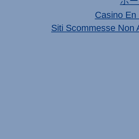
ポー
Casino En 
Siti Scommesse Non 