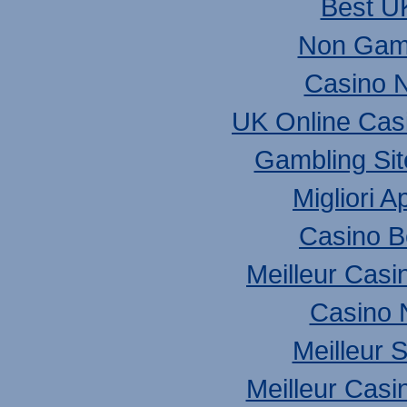
Best UK
Non Gam
Casino N
UK Online Cas
Gambling Si
Migliori 
Casino B
Meilleur Casi
Casino 
Meilleur S
Meilleur Casi