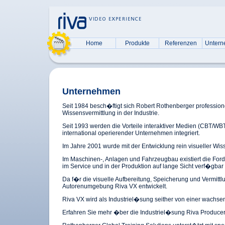
Home
Produkte
Referenzen
Unter
Unternehmen
Seit 1984 besch�ftigt sich Robert Rothenberger profession
Wissensvermittlung in der Industrie.
Seit 1993 werden die Vorteile interaktiver Medien (CBT/WB
international operierender Unternehmen integriert.
Im Jahre 2001 wurde mit der Entwicklung rein visueller W
Im Maschinen-, Anlagen und Fahrzeugbau existiert die For
im Service und in der Produktion auf lange Sicht verf�gba
Da f�r die visuelle Aufbereitung, Speicherung und Vermitt
Autorenumgebung Riva VX entwickelt.
Riva VX wird als Industriel�sung seither von einer wachse
Erfahren Sie mehr �ber die Industriel�sung Riva Producer