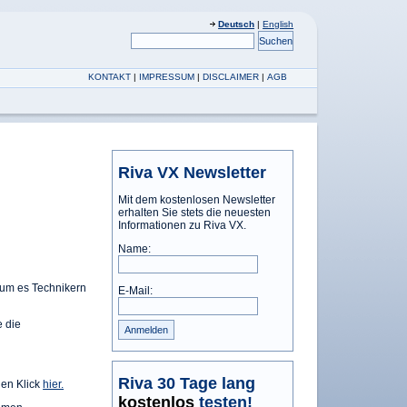
Deutsch
|
English
KONTAKT
|
IMPRESSUM
|
DISCLAIMER
|
AGB
Riva VX Newsletter
Mit dem kostenlosen Newsletter
erhalten Sie stets die neuesten
Informationen zu Riva VX.
Name:
 um es Technikern
E-Mail:
e die
Riva 30 Tage lang
nen Klick
hier.
kostenlos
testen!