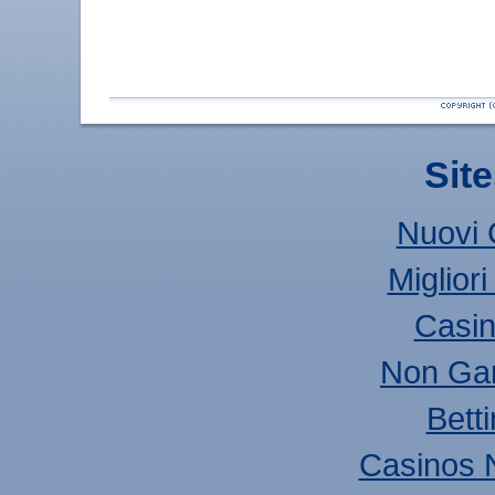
Sit
Nuovi 
Miglior
Casi
Non Ga
Bett
Casinos 